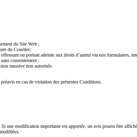
nnement du Site Web ;
ture du Courtier;
 offensant ou portant atteinte aux droits d’autrui via nos formulaires, int
s sans consentement ;
fusion massive non autorisée.
s préavis en cas de violation des présentes Conditions.
Si une modification importante est apportée, un avis pourra être affich
modifiées.