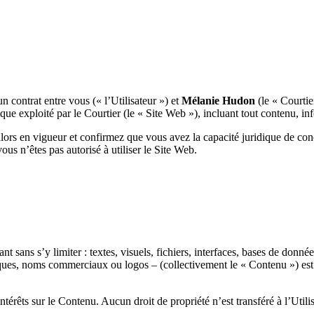
n contrat entre vous (« l’Utilisateur ») et
Mélanie Hudon
(le « Courtie
que exploité par le Courtier (le « Site Web »), incluant tout contenu, inf
alors en vigueur et confirmez que vous avez la capacité juridique de con
us n’êtes pas autorisé à utiliser le Site Web.
nt sans s’y limiter : textes, visuels, fichiers, interfaces, bases de don
arques, noms commerciaux ou logos – (collectivement le « Contenu ») est p
t intérêts sur le Contenu. Aucun droit de propriété n’est transféré à l’Util