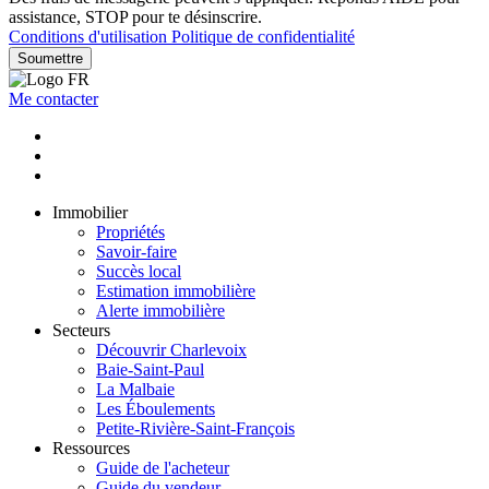
assistance, STOP pour te désinscrire.
Conditions d'utilisation
Politique de confidentialité
Soumettre
Me contacter
Immobilier
Propriétés
Savoir-faire
Succès local
Estimation immobilière
Alerte immobilière
Secteurs
Découvrir Charlevoix
Baie-Saint-Paul
La Malbaie
Les Éboulements
Petite-Rivière-Saint-François
Ressources
Guide de l'acheteur
Guide du vendeur