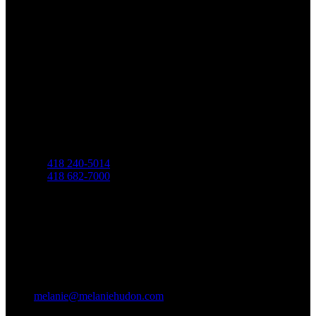
Mélanie Hudon
Courtier immobilier résidentiel
Téléphone
C.
418 240-5014
B.
418 682-7000
Adresse
Baie-Saint-Paul
Réseaux sociaux
Courriel
melanie@melaniehudon.com